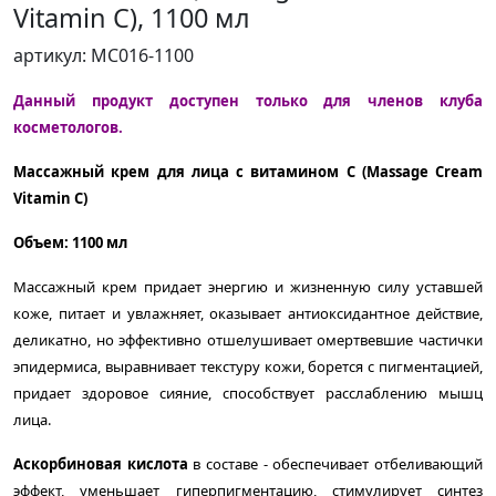
Vitamin С), 1100 мл
артикул: MC016-1100
Данный продукт доступен только для членов клуба
косметологов.
Массажный крем для лица с витамином С (Massage Cream
Vitamin С)
Объем: 1100 мл
Массажный крем придает энергию и жизненную силу уставшей
коже, питает и увлажняет, ок
азывает антиоксидантное действие,
деликатно, но эффективно отшелушивает омертвевшие частички
эпидермиса,
выравнивает текстуру кожи, борется с пигментацией,
придает здоровое сияние, способствует р
асслаблению мышц
лица.
Аскорбиновая кислота
в составе - обеспечивает отбеливающий
эффект, уменьшает гиперпигментацию, стимулирует синтез